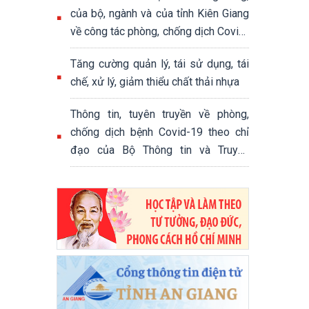
của bộ, ngành và của tỉnh Kiên Giang
về công tác phòng, chống dịch Covid-
19 trong thời gian thực hiện giãn cách
Tăng cường quản lý, tái sử dụng, tái
xã hội theo tinh thần Chỉ thị số
chế, xử lý, giảm thiểu chất thải nhựa
16/CT-TTg ngày 31/3/2020 của Thủ
tướng Chính phủ
Thông tin, tuyên truyền về phòng,
chống dịch bệnh Covid-19 theo chỉ
đạo của Bộ Thông tin và Truyền
thông, UBND tỉnh Kiên Giang