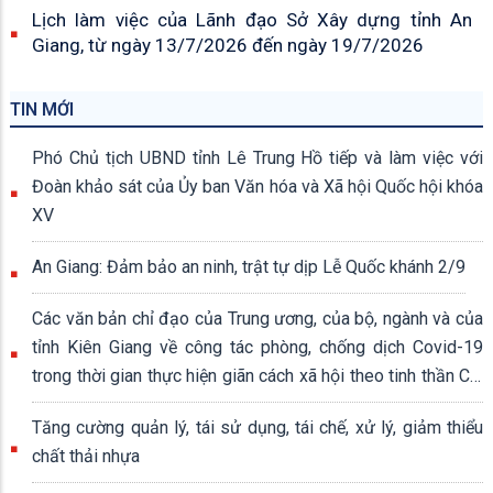
Lịch làm việc của Lãnh đạo Sở Xây dựng tỉnh An
Giang, từ ngày 13/7/2026 đến ngày 19/7/2026
TIN MỚI
Phó Chủ tịch UBND tỉnh Lê Trung Hồ tiếp và làm việc với
Đoàn khảo sát của Ủy ban Văn hóa và Xã hội Quốc hội khóa
XV
An Giang: Đảm bảo an ninh, trật tự dịp Lễ Quốc khánh 2/9
Các văn bản chỉ đạo của Trung ương, của bộ, ngành và của
tỉnh Kiên Giang về công tác phòng, chống dịch Covid-19
trong thời gian thực hiện giãn cách xã hội theo tinh thần Chỉ
thị số 16/CT-TTg ngày 31/3/2020 của Thủ tướng Chính
Tăng cường quản lý, tái sử dụng, tái chế, xử lý, giảm thiểu
phủ
chất thải nhựa