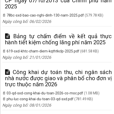
CP ngày 07/10/2013 của Chính phủ năm
2025
78bc-sxd-bao-cao-nghi-dinh-130-nam-2025.pdf
(579.78 KB)
Ngày công bố:
06/02/2026
Bảng tự chấm điểm về kết quả thực
hành tiết kiệm chống lãng phí năm 2025
619-sxd-khtc-cham-diem-kqthtkclp-2025.pdf
(681.58 KB)
Ngày công bố:
21/01/2026
Công khai dự toán thu, chi ngân sách
nhà nước được giao và phân bổ cho đơn vị
trực thuộc năm 2026
03-qd-sxd-cong-khai-du-toan-2026-co-moc.pdf
(1.08 MB)
phu-luc-cong-khai-du-toan-03-qd-sxd.pdf
(781.49 KB)
Ngày công bố:
08/01/2026