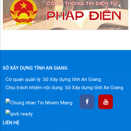
SỞ XÂY DỰNG TỈNH AN GIANG
Cơ quan quản lý: Sở Xây dựng tỉnh An Giang
Chịu trách nhiệm nội dung: Sở Xây dựng tỉnh An Giang
LIÊN HỆ