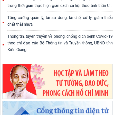
trong thời gian thực hiện giãn cách xã hội theo tinh thần Chỉ
thị số 16/CT-TTg ngày 31/3/2020 của Thủ tướng Chính
Tăng cường quản lý, tái sử dụng, tái chế, xử lý, giảm thiểu
phủ
chất thải nhựa
Thông tin, tuyên truyền về phòng, chống dịch bệnh Covid-19
theo chỉ đạo của Bộ Thông tin và Truyền thông, UBND tỉnh
Kiên Giang