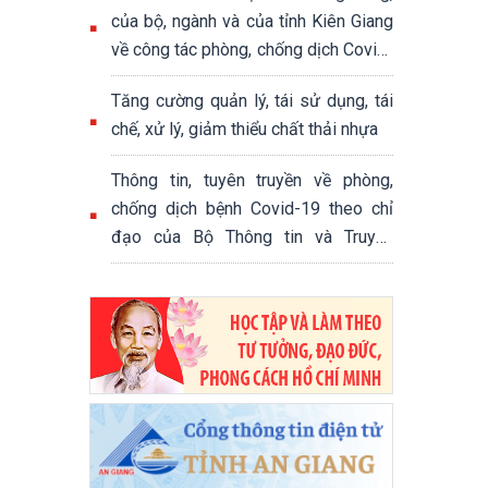
của bộ, ngành và của tỉnh Kiên Giang
về công tác phòng, chống dịch Covid-
19 trong thời gian thực hiện giãn cách
Tăng cường quản lý, tái sử dụng, tái
xã hội theo tinh thần Chỉ thị số
chế, xử lý, giảm thiểu chất thải nhựa
16/CT-TTg ngày 31/3/2020 của Thủ
tướng Chính phủ
Thông tin, tuyên truyền về phòng,
chống dịch bệnh Covid-19 theo chỉ
đạo của Bộ Thông tin và Truyền
thông, UBND tỉnh Kiên Giang