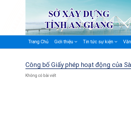
MAIN
Trang Chủ
Giới thiệu
Tin tức sự kiện
Văn
NAVIGATION
Công bố Giấy phép hoạt động của Sà
Không có bài viết