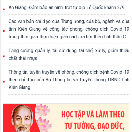
An Giang: Đảm bảo an ninh, trật tự dịp Lễ Quốc khánh 2/9
Các văn bản chỉ đạo của Trung ương, của bộ, ngành và của
tỉnh Kiên Giang về công tác phòng, chống dịch Covid-19
trong thời gian thực hiện giãn cách xã hội theo tinh thần Chỉ
thị số 16/CT-TTg ngày 31/3/2020 của Thủ tướng Chính
Tăng cường quản lý, tái sử dụng, tái chế, xử lý, giảm thiểu
phủ
chất thải nhựa
Thông tin, tuyên truyền về phòng, chống dịch bệnh Covid-19
theo chỉ đạo của Bộ Thông tin và Truyền thông, UBND tỉnh
Kiên Giang