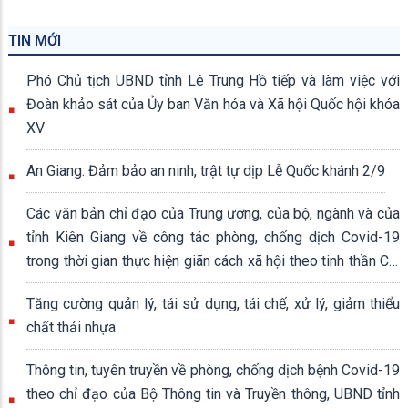
TIN MỚI
Phó Chủ tịch UBND tỉnh Lê Trung Hồ tiếp và làm việc với
Đoàn khảo sát của Ủy ban Văn hóa và Xã hội Quốc hội khóa
XV
An Giang: Đảm bảo an ninh, trật tự dịp Lễ Quốc khánh 2/9
Các văn bản chỉ đạo của Trung ương, của bộ, ngành và của
tỉnh Kiên Giang về công tác phòng, chống dịch Covid-19
trong thời gian thực hiện giãn cách xã hội theo tinh thần Chỉ
thị số 16/CT-TTg ngày 31/3/2020 của Thủ tướng Chính
Tăng cường quản lý, tái sử dụng, tái chế, xử lý, giảm thiểu
phủ
chất thải nhựa
Thông tin, tuyên truyền về phòng, chống dịch bệnh Covid-19
theo chỉ đạo của Bộ Thông tin và Truyền thông, UBND tỉnh