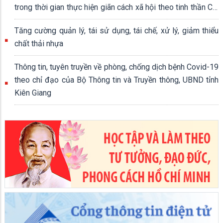
trong thời gian thực hiện giãn cách xã hội theo tinh thần Chỉ
thị số 16/CT-TTg ngày 31/3/2020 của Thủ tướng Chính
Tăng cường quản lý, tái sử dụng, tái chế, xử lý, giảm thiểu
phủ
chất thải nhựa
Thông tin, tuyên truyền về phòng, chống dịch bệnh Covid-19
theo chỉ đạo của Bộ Thông tin và Truyền thông, UBND tỉnh
Kiên Giang