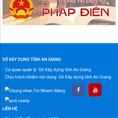
SỞ XÂY DỰNG TỈNH AN GIANG
Cơ quan quản lý: Sở Xây dựng tỉnh An Giang
Chịu trách nhiệm nội dung: Sở Xây dựng tỉnh An Giang
LIÊN HỆ