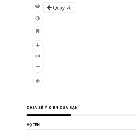
Quay về
aA
CHIA SẺ Ý KIẾN CỦA BẠN
HỌ TÊN