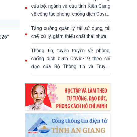
của bộ, ngành và của tỉnh Kiên Giang
về công tác phòng, chống dịch Covid-
19 trong thời gian thực hiện giãn cách
Tăng cường quản lý, tái sử dụng, tái
xã hội theo tinh thần Chỉ thị số
chế, xử lý, giảm thiểu chất thải nhựa
2026”
16/CT-TTg ngày 31/3/2020 của Thủ
tướng Chính phủ
Thông tin, tuyên truyền về phòng,
chống dịch bệnh Covid-19 theo chỉ
đạo của Bộ Thông tin và Truyền
thông, UBND tỉnh Kiên Giang