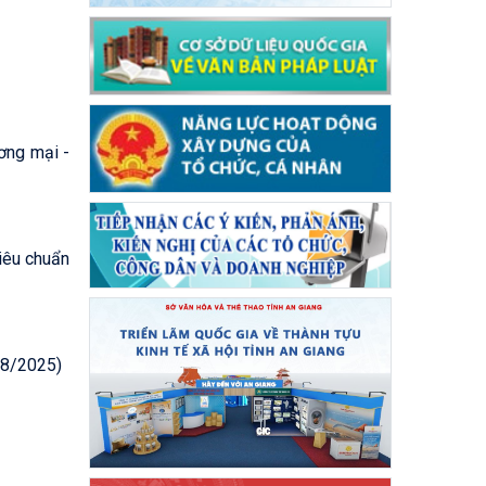
ơng mại -
iêu chuẩn
/08/2025)