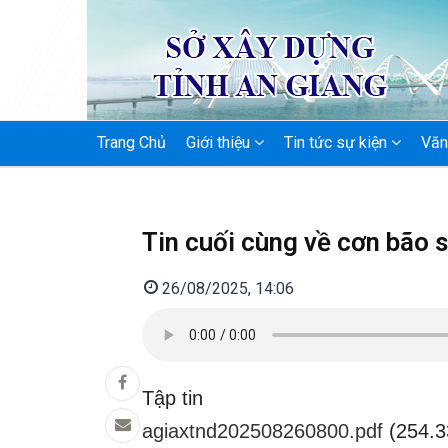
MAIN
Trang Chủ
Giới thiệu
Tin tức sự kiện
Văn
NAVIGATION
Tin cuối cùng về cơn bão s
26/08/2025, 14:06
Tập tin
agiaxtnd202508260800.pdf
(254.3