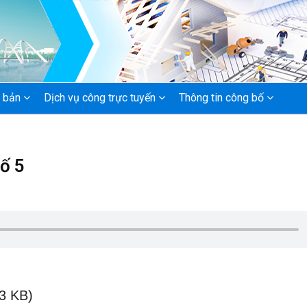
 bản
Dịch vụ công trực tuyến
Thông tin công bố
ố 5
3 KB)