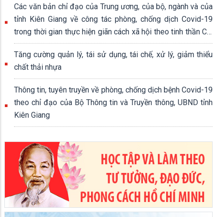
Các văn bản chỉ đạo của Trung ương, của bộ, ngành và của
tỉnh Kiên Giang về công tác phòng, chống dịch Covid-19
trong thời gian thực hiện giãn cách xã hội theo tinh thần Chỉ
thị số 16/CT-TTg ngày 31/3/2020 của Thủ tướng Chính
Tăng cường quản lý, tái sử dụng, tái chế, xử lý, giảm thiểu
phủ
chất thải nhựa
Thông tin, tuyên truyền về phòng, chống dịch bệnh Covid-19
theo chỉ đạo của Bộ Thông tin và Truyền thông, UBND tỉnh
Kiên Giang