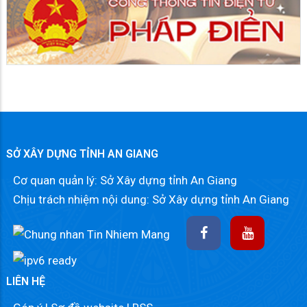
SỞ XÂY DỰNG TỈNH AN GIANG
Cơ quan quản lý: Sở Xây dựng tỉnh An Giang
Chịu trách nhiệm nội dung: Sở Xây dựng tỉnh An Giang
LIÊN HỆ