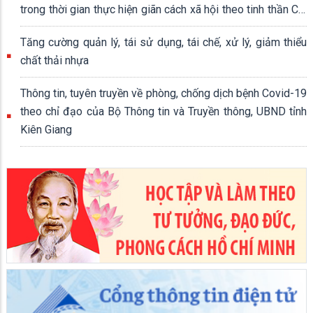
trong thời gian thực hiện giãn cách xã hội theo tinh thần Chỉ
thị số 16/CT-TTg ngày 31/3/2020 của Thủ tướng Chính
Tăng cường quản lý, tái sử dụng, tái chế, xử lý, giảm thiểu
phủ
chất thải nhựa
Thông tin, tuyên truyền về phòng, chống dịch bệnh Covid-19
theo chỉ đạo của Bộ Thông tin và Truyền thông, UBND tỉnh
Kiên Giang